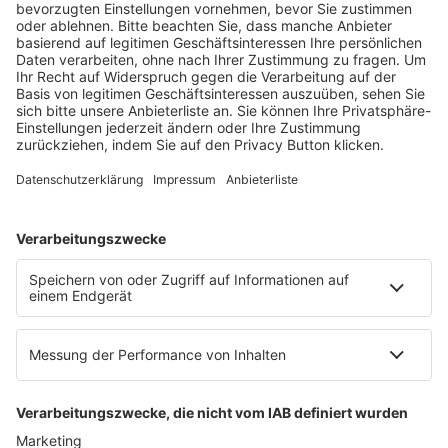
Fachmedien Recht und Wirtschaft
Ein Fachbereich der
dfv Mediengruppe
Mainzer Landstr. 251
60326 Frankfurt am Main
E-Mail:
info@ruw.de
Web:
https://www.ruw.de
AGB
Impressum
Datenschutzerklärung
Genderhinweis
Cookie-Einstellungen