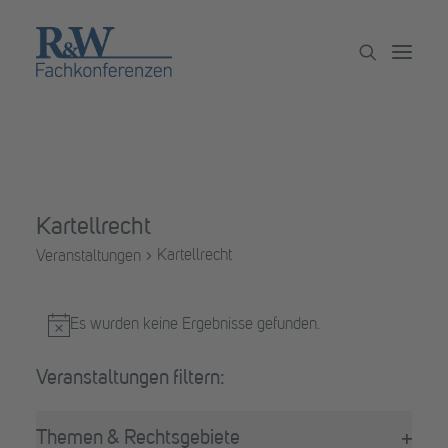
Veranstaltungen
Partner werden
Kartellrecht
Newsletter
Kartellrecht
Veranstaltungen
Archiv
Veranstaltungen
Es wurden keine Ergebnisse gefunden.
Hinweis
Filter
Das
Themen & Rechtsgebiete
Ändern