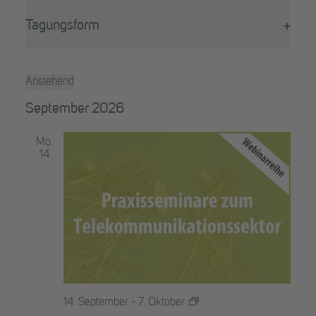
Filter
wird
öffne
die
Tagungsform
Liste
Filter
der
öffne
Veranstaltungen
Anstehend
mit
Datum
den
September 2026
wählen.
gefilterten
Ergebnissen
Mo.
aktualisieren
14
Praxisseminare
14. September
-
7. Oktober