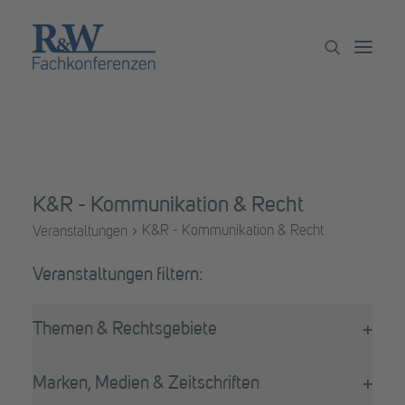
Veranstaltungen
Partner werden
K&R - Kommunikation & Recht
Newsletter
K&R - Kommunikation & Recht
Veranstaltungen
Archiv
Veranstaltungen
Filter
Das
Themen & Rechtsgebiete
Ändern
Filter
der
öffne
Formular-
Marken, Medien & Zeitschriften
Eingabefelder