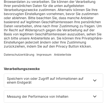
Fachmedien Recht und Wirtschaft
Ein Fachbereich der
dfv Mediengruppe
Mainzer Landstr. 251
60326 Frankfurt am Main
E-Mail:
info@ruw.de
Web:
https://www.ruw.de
AGB
Impressum
Datenschutzerklärung
Genderhinweis
Cookie-Einstellungen