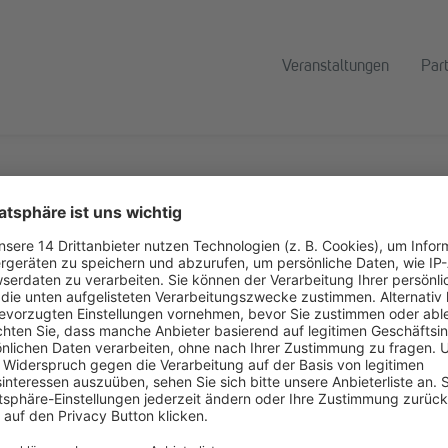
Veranstaltungen
Par
)
s Bereichs Fachmedien Recht und Wirtschaft der dfv
w.dfv.de/portfolio/medien/DATENSCHUTZ-BERATER-125