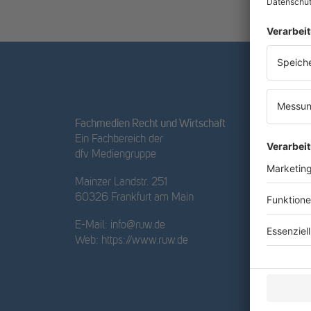
Fachmedien Recht und Wirtschaft
Ein Fachbereich der
dfv Mediengruppe
Mainzer Landstr. 251
60326 Frankfurt am Main
E-Mail:
info@ruw.de
Web:
https://www.ruw.de