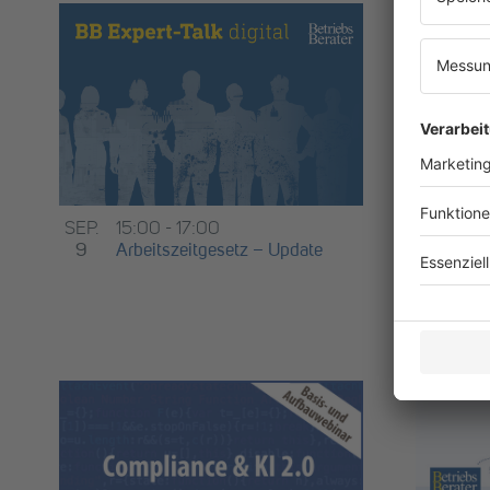
SEP.
10
SEP.
15:00
-
17:00
10
Ok
9
Arbeitszeitgesetz – Update
Kr
Ar