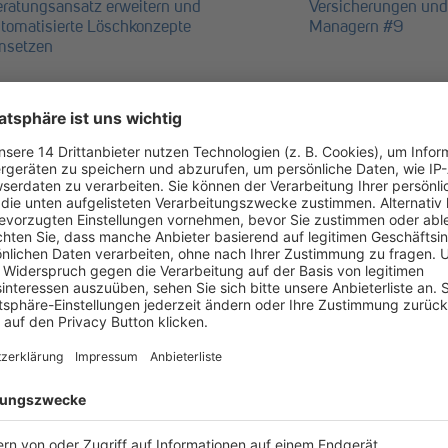
ratungsansatz erweitern und
Versicherungen und
tomatisierte Löschkonzepte
Managern #9
msetzen
8:00
-
21:00
SEP.
12:00
-
13:30
r Sanierungsberater im Dialog
4
Fashion meets Law 
Essentials in der M