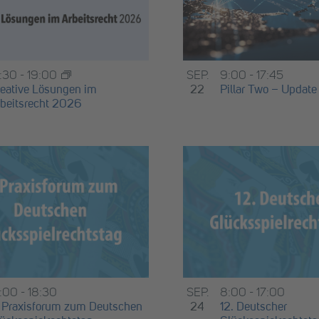
4:30
-
19:00
SEP.
9:00
-
17:45
eative Lösungen im
22
Pillar Two – Updat
beitsrecht 2026
5:00
-
18:30
SEP.
8:00
-
17:00
 Praxisforum zum Deutschen
24
12. Deutscher