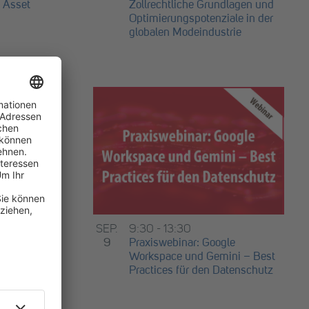
 Asset
Zollrechtliche Grundlagen und
Optimierungspotenziale in der
globalen Modeindustrie
SEP.
9:30
-
13:30
– Legal
9
Praxiswebinar: Google
odewelt
Workspace und Gemini – Best
Practices für den Datenschutz