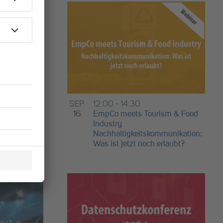
ktober
SEP.
12:00
-
14:30
m
16
EmpCo meets Tourism & Food
sektor
Industry
Nachhaltigkeitskommunikation:
Was ist jetzt noch erlaubt?