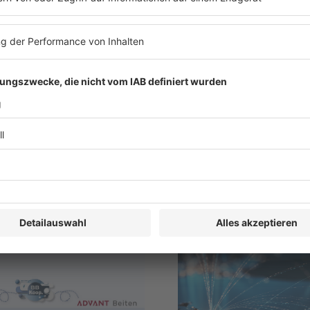
. September | 14:30
-
8.
SEP.
14. September
-
7. O
tober | 19:00
14
Praxisseminare zu
eative Lösungen im
Telekommunikations
beitsrecht 2026
2026