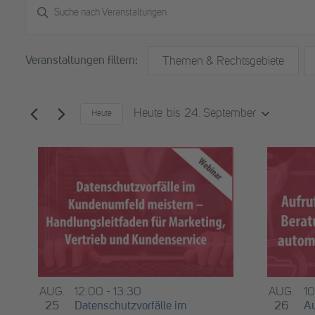
Veranstaltungen
Veranstaltungen
Bitte
Schlüsselwort
Suche
eingeben.
und
Suche
Das
Filter
Themen & Rechtsgebiete
nach
Ändern
Ansichten,
Veranstaltungen
der
Schlüsselwort.
Formular-
Navigation
Heute
24. September
Eingabefelder
Heute
Datum
wird
auswählen.
die
List
Liste
der
of
Veranstaltungen
Veranstaltungen
mit
den
in
gefilterten
Ergebnissen
Photo
aktualisieren
View
AUG.
12:00
-
13:30
AUG.
1
25
Datenschutzvorfälle im
26
Au