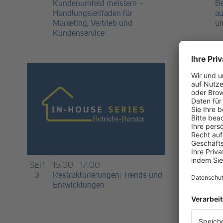
Kundenumfeld meistern –
Be
Handlungsleitfaden für
au
Marketing, Vertrieb und
u
Kundenservice
SEP.
15:00
-
17:00
SEP.
1
3
Restrukturierungen: Trends und
3
De
Entwicklungen