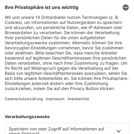
Fachmedien Recht und Wirtschaft
Ein Fachbereich der
dfv Mediengruppe
Mainzer Landstr. 251
60326 Frankfurt am Main
E-Mail:
info@ruw.de
Web:
https://www.ruw.de
AGB
Impressum
Datenschutzerklärung