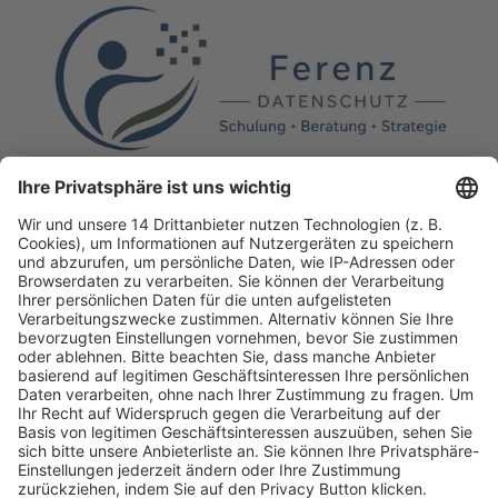
Fachmedien Recht und Wirtschaft
Ein Fachbereich der
dfv Mediengruppe
Mainzer Landstr. 251
60326 Frankfurt am Main
E-Mail:
info@ruw.de