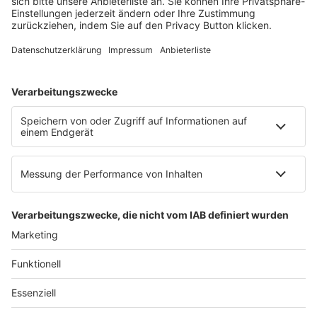
60326 Frankfurt am Main
E-Mail:
info@ruw.de
Web:
https://www.ruw.de
AGB
Impressum
Datenschutzerklärung
Genderhinweis
Cookie-Einstellungen
zum Seitenanfang