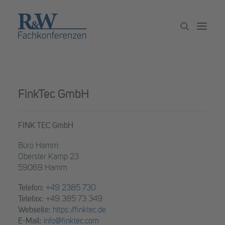
Veranstaltungen
FinkTec GmbH
Partner werden
Newsletter
FINK TEC GmbH
Archiv
Büro Hamm:
Oberster Kamp 23
59069 Hamm
Telefon:
+49 2385 730
Telefax:
+49 385 73 349
Webseite:
https://finktec.de
E-Mail:
info@finktec.com