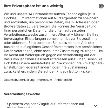
Fachmedien Recht und Wirtschaft
Ein Fachbereich der
dfv Mediengruppe
Mainzer Landstr. 251
60326 Frankfurt am Main
E-Mail:
info@ruw.de
Web:
https://www.ruw.de
AGB
Impressum
Datenschutzerklärung