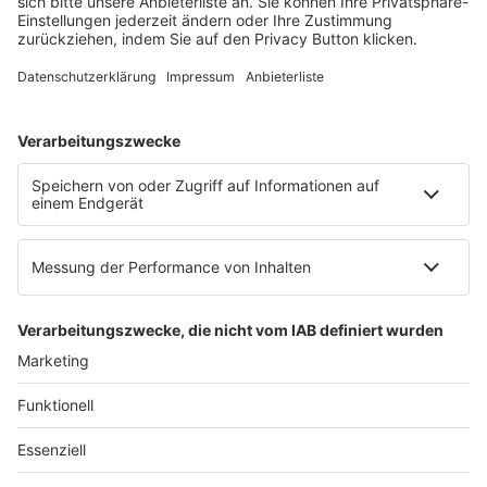
60326 Frankfurt am Main
E-Mail:
info@ruw.de
Web:
https://www.ruw.de
AGB
Impressum
Datenschutzerklärung
Genderhinweis
Cookie-Einstellungen
zum Seitenanfang