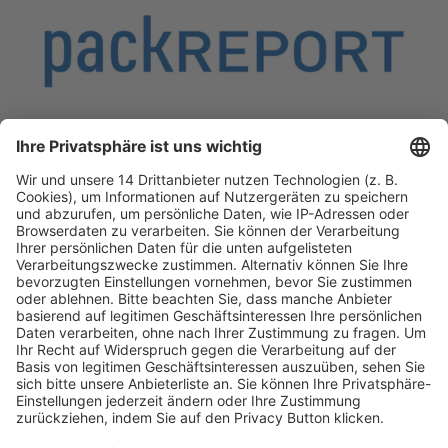
Fachmedien Recht und Wirtschaft
Ein Fachbereich der
dfv Mediengruppe
Mainzer Landstr. 251
60326 Frankfurt am Main
E-Mail:
info@ruw.de
Web:
https://www.ruw.de