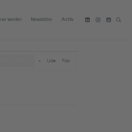
tner werden
Newsletter
Archiv
Veranstaltung
NGEN SUCHEN
Liste
Foto
Ansichten-
Navigation