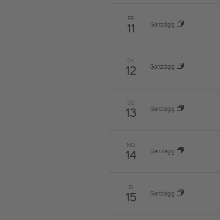
FR.
Ganztägig
11
SA.
Ganztägig
12
SO.
Ganztägig
13
MO.
Ganztägig
14
DI.
Ganztägig
15