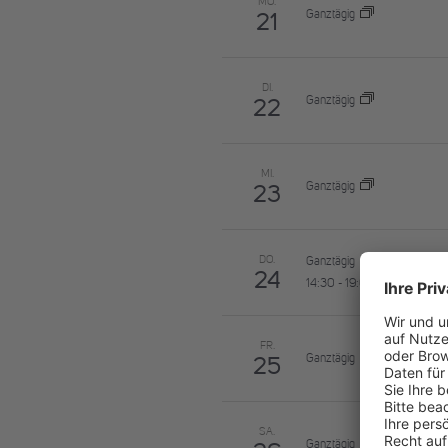
MO.
Ganztägig
21
DI.
Ganztägig
22
MI.
Ganztägig
23
DO.
Ganztägig
24
14:30
-
19:00
FR.
Ganztägig
25
SA.
Ganztägig