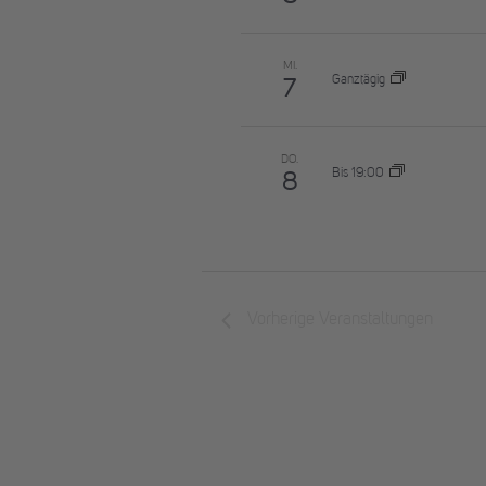
MI.
Ganztägig
7
DO.
Bis 19:00
8
Vorherige
Veranstaltungen