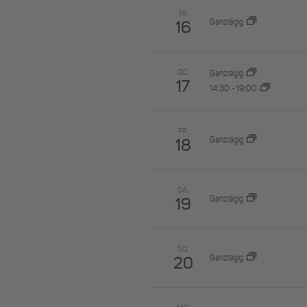
MI.
Ganztägig
16
DO.
Ganztägig
17
14:30
-
19:00
FR.
Ganztägig
18
SA.
Ganztägig
19
SO.
Ganztägig
20