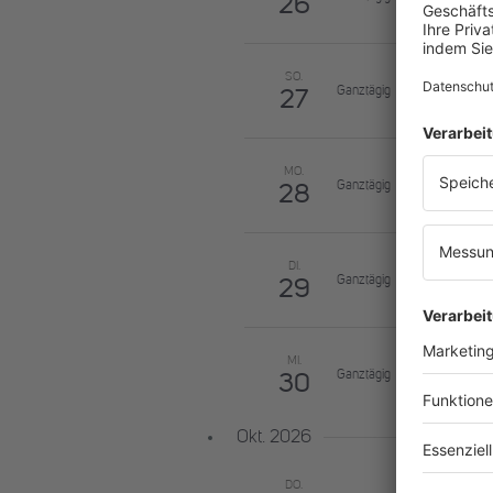
26
SO.
Ganztägig
27
MO.
Ganztägig
28
DI.
Ganztägig
29
MI.
Ganztägig
30
Okt. 2026
DO.