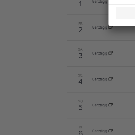
Ganztägig
1
FR.
Ganztägig
2
SA.
Ganztägig
3
SO.
Ganztägig
4
MO.
Ganztägig
5
DI.
Ganztägig
6