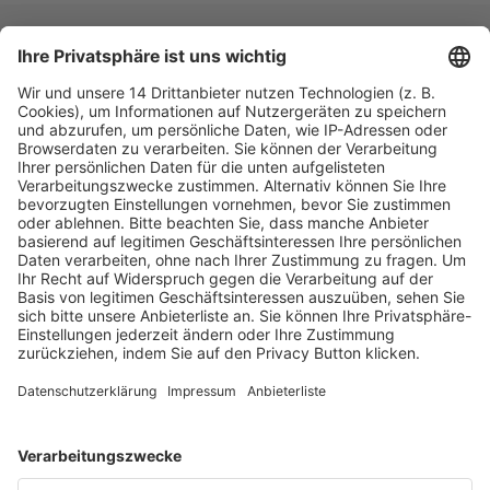
Fachmedien Recht und Wirtschaft
Ein Fachbereich der
dfv Mediengruppe
Mainzer Landstr. 251
60326 Frankfurt am Main
E-Mail:
info@ruw.de
Web:
https://www.ruw.de
AGB
Impressum