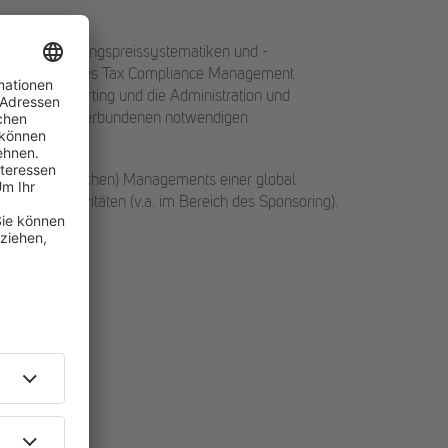
lierte Verrechnungspreissystematiken und -
 global wirksames Tax Compliance Management
das Tax Reporting und die Administration und
und der damit verbundenen notwendigen
ch des (steuerlichen) Managements einer global
er Werbeaktivitäten (v.a. im Bereich des Sponsoring).