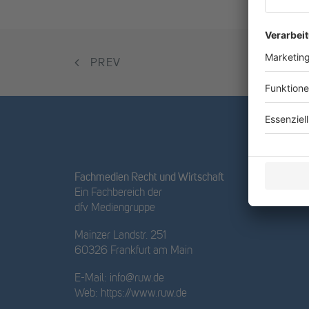
PREV
Fachmedien Recht und Wirtschaft
Ein Fachbereich der
dfv Mediengruppe
Mainzer Landstr. 251
60326 Frankfurt am Main
E-Mail:
info@ruw.de
Web:
https://www.ruw.de