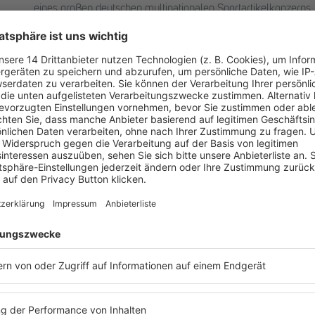
eines großen deutschen multinationalen Sportartikelkonzerns.
Er leitete internationale Steuerprojekte, entwickelte und etab
dokumentationen im In- und Ausland, sowie erarbeitete ein
System. Er verantwortete das konzerninterne Tax Accounting, 
Beilegung von (grenzüberschreitenden) Steuerstreitigkeiten 
Kommunikation mit den zuständigen Steuerbehörden.
Er hat u.a. für diese Funktion notwendige Erfahrung im Berei
funktionierenden Marke und in der Ausgestaltung international
Andreas Klenk
Partner, Tax
Kontaktdaten
Längenstraße 14
90491 Nürnberg
T +49 911 6007 2697