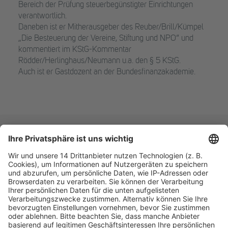
Bereich der Prüfung steuerbegünstigter Einrichtungen
verantwortlich.
Daneben ist er Mitherausgeber des Reuber/Brill/Kümpel
„Die Besteuerung der Vereine, Stiftung und NPO“ und
kommentiert im KStG-Kommentar
Rödder/Herlinghaus/Neumann u.a. den § 5 KStG.
Auch ist er Gastdozent an der Bundesfinanzakademie.
Fachmedien Recht und Wirtschaft
Ein Fachbereich der