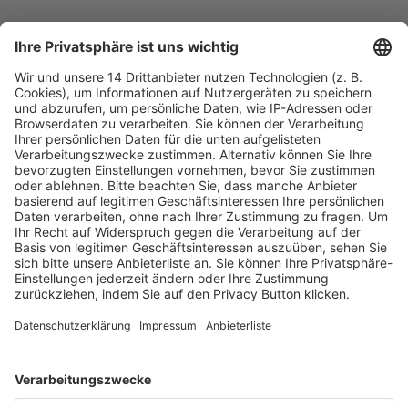
Fachmedien Recht und Wirtschaft
Ein Fachbereich der
dfv Mediengruppe
Mainzer Landstr. 251
60326 Frankfurt am Main
E-Mail:
info@ruw.de
Web:
https://www.ruw.de
AGB
Impressum