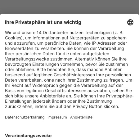
Fachmedien Recht und Wirtschaft
Ein Fachbereich der
dfv Mediengruppe
Mainzer Landstr. 251
60326 Frankfurt am Main
E-Mail:
info@ruw.de
Web:
https://www.ruw.de
AGB