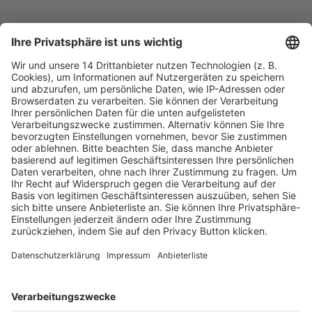
Fachmedien Recht und Wirtschaft
Ein Fachbereich der
dfv Mediengruppe
Mainzer Landstr. 251
60326 Frankfurt am Main
E-Mail:
info@ruw.de
Web:
https://www.ruw.de
AGB
Impressum