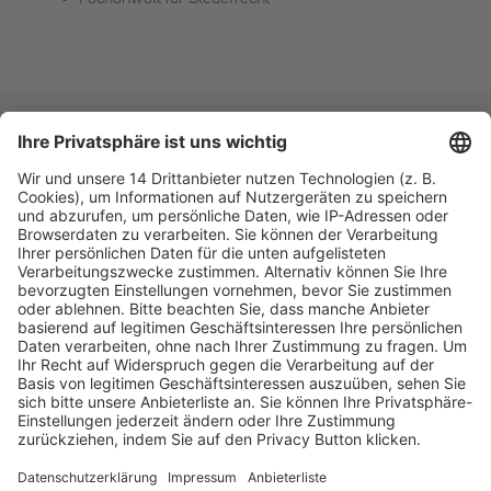
Fachmedien Recht und Wirtschaft
Ein Fachbereich der
dfv Mediengruppe
Mainzer Landstr. 251
60326 Frankfurt am Main
E-Mail:
info@ruw.de
Web:
https://www.ruw.de