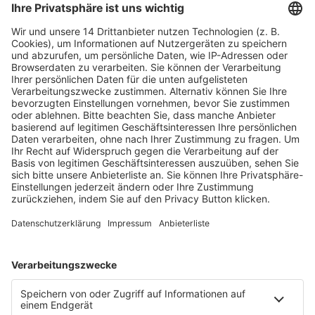
Fachmedien Recht und Wirtschaft
Ein Fachbereich der
dfv Mediengruppe
Mainzer Landstr. 251
60326 Frankfurt am Main
E-Mail:
info@ruw.de
Web:
https://www.ruw.de
AGB
Impressum
Datenschutzerklärung
Genderhinweis