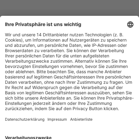
Fachmedien Recht und Wirtschaft
Ein Fachbereich der
dfv Mediengruppe
Mainzer Landstr. 251
60326 Frankfurt am Main
E-Mail:
info@ruw.de
Web:
https://www.ruw.de
AGB