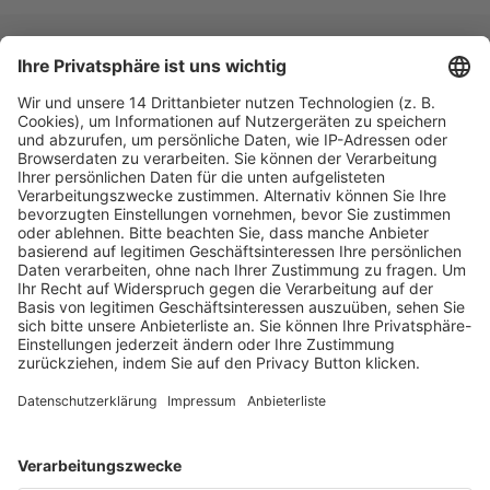
Fachmedien Recht und Wirtschaft
Ein Fachbereich der
dfv Mediengruppe
Mainzer Landstr. 251
60326 Frankfurt am Main
E-Mail:
info@ruw.de
Web:
https://www.ruw.de
AGB
Impressum