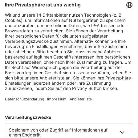
Fachmedien Recht und Wirtschaft
Ein Fachbereich der
dfv Mediengruppe
Mainzer Landstr. 251
60326 Frankfurt am Main
E-Mail:
info@ruw.de
Web:
https://www.ruw.de
AGB
Impressum
Datenschutzerklärung
Genderhinweis