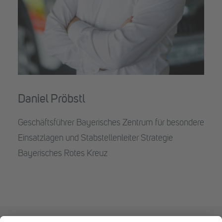
Daniel Pröbstl
Geschäftsführer Bayerisches Zentrum für besondere
Einsatzlagen und Stabstellenleiter Strategie
Bayerisches Rotes Kreuz