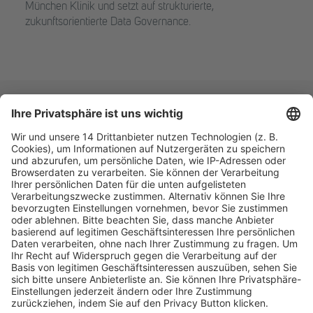
München Klinik und setzt auf strukturierte,
zukunftsorientierte Data Governance.
Fachmedien Recht und Wirtschaft
Ein Fachbereich der
dfv Mediengruppe
Mainzer Landstr. 251
60326 Frankfurt am Main
E-Mail:
info@ruw.de