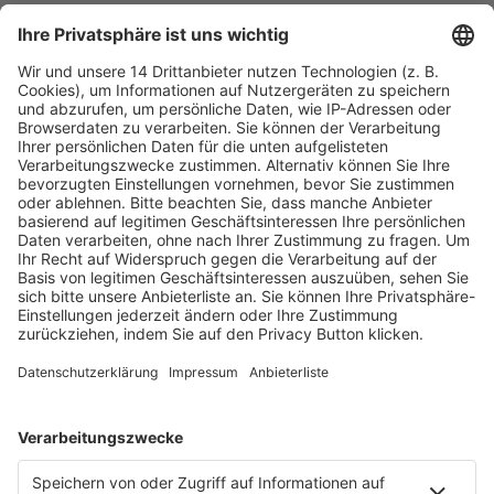
Fachmedien Recht und Wirtschaft
Ein Fachbereich der
dfv Mediengruppe
Mainzer Landstr. 251
60326 Frankfurt am Main
E-Mail:
info@ruw.de
Web:
https://www.ruw.de
AGB
Impressum
Datenschutzerklärung