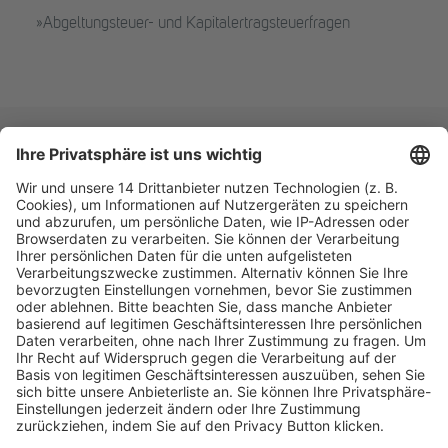
»Abgeltungsteuer- und Kapitalertragsteuerfragen
Fachmedien Recht und Wirtschaft
Ein Fachbereich der
dfv Mediengruppe
Mainzer Landstr. 251
60326 Frankfurt am Main
E-Mail:
info@ruw.de