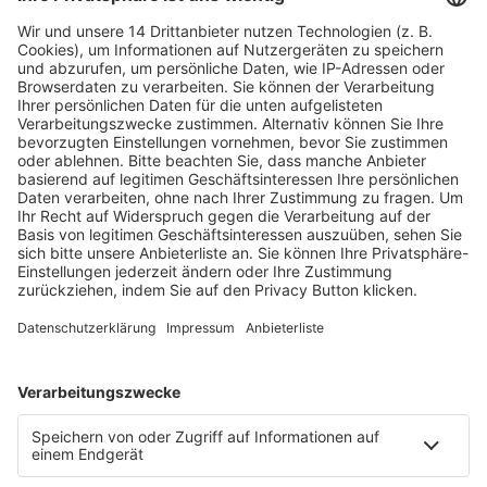
Fachmedien Recht und Wirtschaft
Ein Fachbereich der
dfv Mediengruppe
Mainzer Landstr. 251
60326 Frankfurt am Main
E-Mail:
info@ruw.de
Web:
https://www.ruw.de
AGB
Impressum
Datenschutzerklärung
Genderhinweis
Cookie-Einstellungen