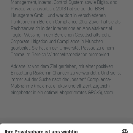
Management, Internal Control System sowie Digital and
Privacy verantwortlich. 2013 hat sie bei der BSH
Hausgeräte GmbH und war dort in verschiedenen
Funktionen im Bereich Compliance tätig. Zuvor hat sie als
Rechtsanwältin in der internationalen Anwaltskanzlei
Taylor Wessing in den Bereichen Gesellschaftsrecht,
Corporate Litigation und Compliance in München
gearbeitet. Sie hat an der Universität Passau zu einem
Thema im Bereich Wirtschaftsmediation promoviert.
Adriane ist von dem Ziel getrieben, mit einer positiven
Einstellung Risiken in Chancen zu verwandeln. Und sie ist
immer auf der Suche nach der „besten“ Compliance-
Maßnahme (maximal effektiv und effizient zugleich),
eingebettet in ein optimal abgestimmtes GRC-System.