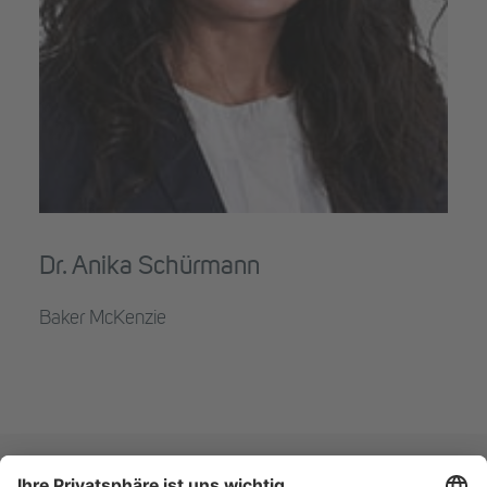
Dr. Anika Schürmann
Baker McKenzie