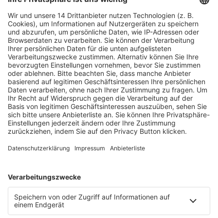
Fachmedien Recht und Wirtschaft
Ein Fachbereich der
dfv Mediengruppe
Mainzer Landstr. 251
60326 Frankfurt am Main
E-Mail:
info@ruw.de
Web:
https://www.ruw.de
AGB
Impressum
Datenschutzerklärung
Genderhinweis
Cookie-Einstellungen