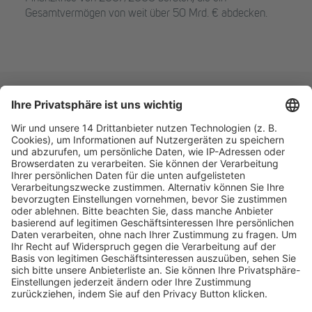
Gesamtvermögen von weit über 50 Mrd. € abdecken.
Fachmedien Recht und Wirtschaft
Ein Fachbereich der
dfv Mediengruppe
Mainzer Landstr. 251
60326 Frankfurt am Main
E-Mail:
info@ruw.de