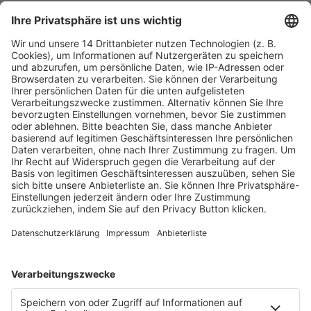
Fachmedien Recht und Wirtschaft
Ein Fachbereich der
dfv Mediengruppe
Mainzer Landstr. 251
60326 Frankfurt am Main
E-Mail:
info@ruw.de
Web:
https://www.ruw.de
AGB
Impressum
Datenschutzerklärung