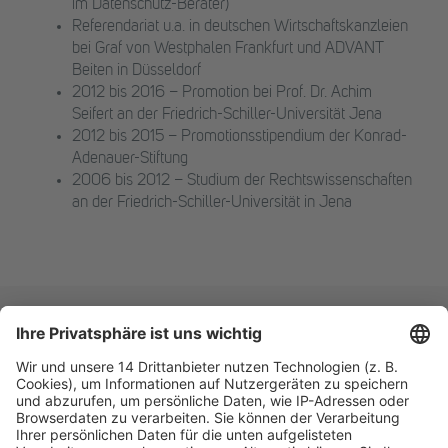
im Datenschutz-Berater)
Referendariat u.a. in deutschen Wirtschaftskanzleien
bei Graf von Westphalen Frankfurt und ADVANT
Beiten in Düsseldorf
2012 bis 2016 – Promotion bei Prof. Dr. Achim
Seifert an der Friedrich-Schiller-Universität Jena
2012 bis 2015 – Promotionsstipendium der Konrad-
Adenauer-Stiftung
2006 bis 2012 – Studium der Rechtswissenschaften
an der Friedrich-Schiller-Universität in Jena