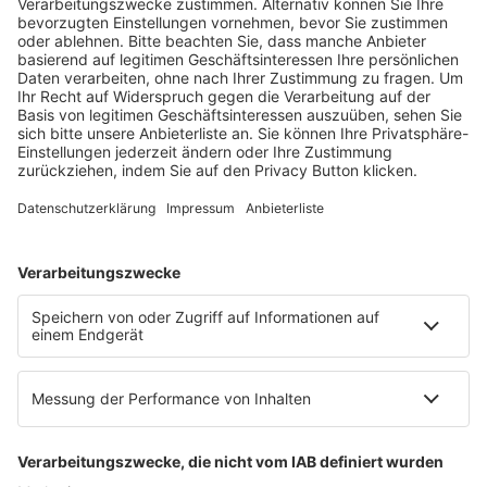
Fachmedien Recht und Wirtschaft
Ein Fachbereich der
dfv Mediengruppe
Mainzer Landstr. 251
60326 Frankfurt am Main
E-Mail:
info@ruw.de
Web:
https://www.ruw.de
AGB
Impressum
Datenschutzerklärung
Genderhinweis
Cookie-Einstellungen