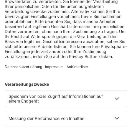
Fachmedien Recht und Wirtschaft
Ein Fachbereich der
dfv Mediengruppe
Mainzer Landstr. 251
60326 Frankfurt am Main
E-Mail:
info@ruw.de
Web:
https://www.ruw.de
AGB
Impressum
Datenschutzerklärung
Genderhinweis
Cookie-Einstellungen