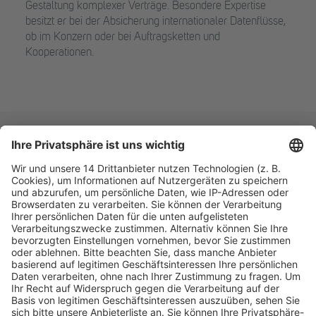
Gestaltung komplexer Verträge. Besondere Expertise
besitzt er bei der Absicherung internationaler Datenflüsse,
ob im Konzern oder bei Auftragsketten und
Kooperationen.
Fachmedien Recht und Wirtschaft
Ein Fachbereich der
dfv Mediengruppe
Mainzer Landstr. 251
60326 Frankfurt am Main