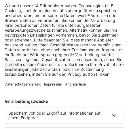
Fachmedien Recht und Wirtschaft
Ein Fachbereich der
dfv Mediengruppe
Mainzer Landstr. 251
60326 Frankfurt am Main
E-Mail:
info@ruw.de
Web:
https://www.ruw.de
AGB
Impressum
Datenschutzerklärung
Genderhinweis
Cookie-Einstellungen