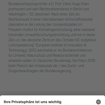
Bundesverfassungsrichter a.D. Prof. Hans Hugo Klein
promoviert und sein Rechtsreferendariat in Berlin und
Washington / DC absolviert. Nach einer Zeit als
Rechtsanwalt in einer internationalen Wirtschaftskanzlei
übernahm er die Leitung des Vorstandsstabes im
Potsdam-Institut für Klimafolgenforschung, einer weltweit
führenden Umweltforschungseinrichtung und hat in dieser
Zeit u.a. das deutsche Zentrum des Climate-KIC aufgebaut
(„Klimaabteilung“ European Institute of Innovation &
Technology). 2012 wechselte er ins Bundesministerium
für Umwelt, Naturschutz und Reaktorsicherheit und
arbeitete später im Deutschen Bundestag. Seit März 2016
leitet Pietsch den Arbeitsstab der / des Sucht- und
Drogenbeauftragten der Bundesregierung.