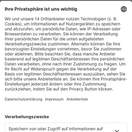
Fachmedien Recht und Wirtschaft
Ein Fachbereich der
dfv Mediengruppe
Mainzer Landstr. 251
60326 Frankfurt am Main
E-Mail:
info@ruw.de
Web:
https://www.ruw.de
AGB
Impressum
Datenschutzerklärung