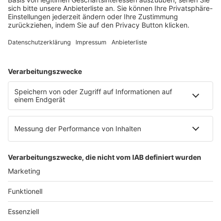
60326 Frankfurt am Main
E-Mail:
info@ruw.de
Web:
https://www.ruw.de
AGB
Impressum
Datenschutzerklärung
Genderhinweis
Cookie-Einstellungen
zum Seitenanfang