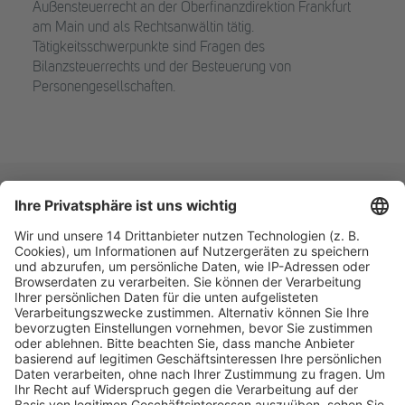
Außensteuerrecht an der Oberfinanzdirektion Frankfurt
am Main und als Rechtsanwältin tätig.
Tätigkeitsschwerpunkte sind Fragen des
Bilanzsteuerrechts und der Besteuerung von
Personengesellschaften.
Fachmedien Recht und Wirtschaft
Ein Fachbereich der
dfv Mediengruppe
Mainzer Landstr. 251