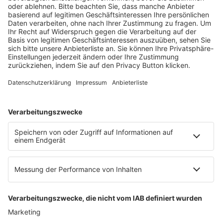
Ein Fachbereich der
dfv Mediengruppe
Mainzer Landstr. 251
60326 Frankfurt am Main
E-Mail:
info@ruw.de
Web:
https://www.ruw.de
AGB
Impressum
Datenschutzerklärung
Genderhinweis
Cookie-Einstellungen