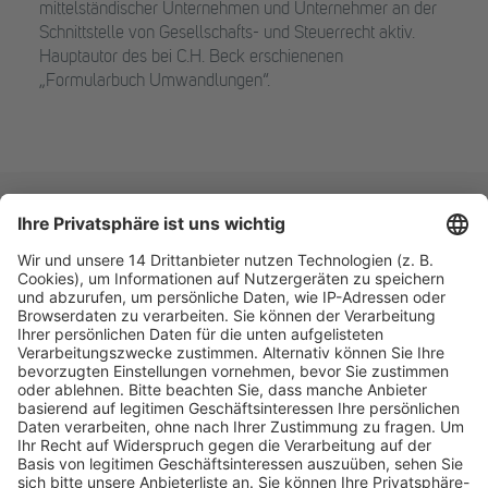
mittelständischer Unternehmen und Unternehmer an der
Schnittstelle von Gesellschafts- und Steuerrecht aktiv.
Hauptautor des bei C.H. Beck erschienenen
„Formularbuch Umwandlungen“.
Fachmedien Recht und Wirtschaft
Ein Fachbereich der
dfv Mediengruppe
Mainzer Landstr. 251
60326 Frankfurt am Main