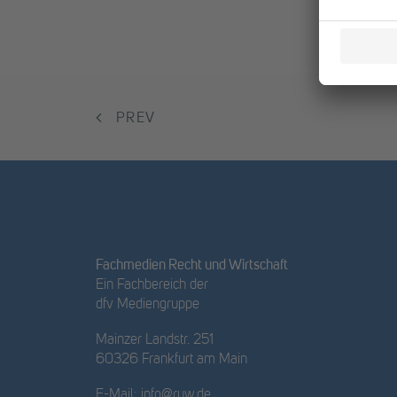
PREV
Fachmedien Recht und Wirtschaft
Ein Fachbereich der
dfv Mediengruppe
Mainzer Landstr. 251
60326 Frankfurt am Main
E-Mail:
info@ruw.de