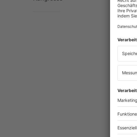
4. RAW
Automo
Veranstalt
Automobilr