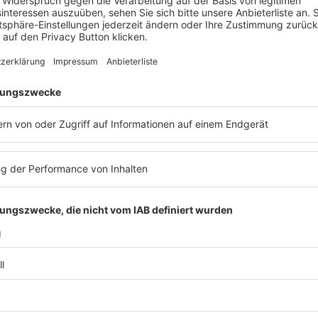
 Summit – Future of
3. RAW Summit – Future of
tive Law
Automotive Law
ung
Veranstaltung
echt
Automobilrecht
,
Archiv