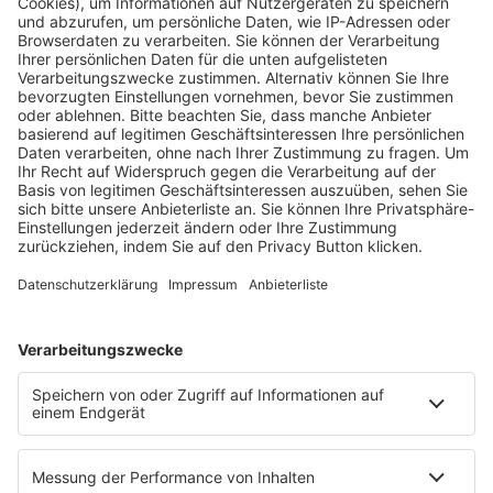
Fachmedien Recht und Wirtschaft
Ein Fachbereich der
dfv Mediengruppe
Mainzer Landstr. 251
60326 Frankfurt am Main
E-Mail:
info@ruw.de
Web:
https://www.ruw.de
AGB
Impressum
Datenschutzerklärung
Genderhinweis
Cookie-Einstellungen