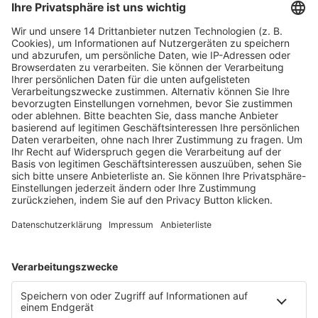
Fachmedien Recht und Wirtschaft
Ein Fachbereich der
dfv Mediengruppe
Mainzer Landstr. 251
60326 Frankfurt am Main
E-Mail:
info@ruw.de
Web:
https://www.ruw.de
AGB
Impressum
Datenschutzerklärung
Genderhinweis