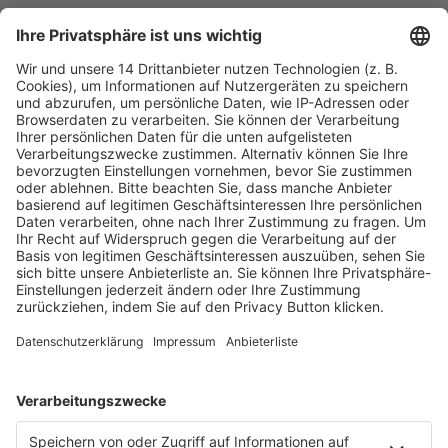
Fachmedien Recht und Wirtschaft
Ein Fachbereich der
dfv Mediengruppe
Mainzer Landstr. 251
60326 Frankfurt am Main
E-Mail:
info@ruw.de
Web:
https://www.ruw.de
AGB
Impressum
Datenschutzerklärung