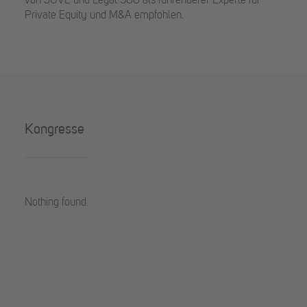
von JUVE und Legal 500 als führenderer Experte für
Private Equity und M&A empfohlen.
Kongresse
Nothing found.