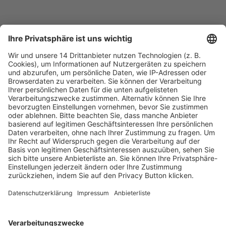
Fachmedien Recht und Wirtschaft
Ein Fachbereich der
dfv Mediengruppe
Mainzer Landstr. 251
60326 Frankfurt am Main
E-Mail:
info@ruw.de
Web:
https://www.ruw.de
AGB