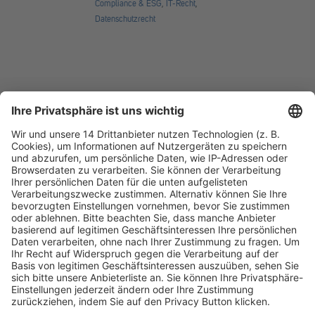
Compliance & ESG
,
IT-Recht
,
Datenschutzrecht
Fachmedien Recht und Wirtschaft
Ein Fachbereich der
dfv Mediengruppe
Mainzer Landstr. 251
60326 Frankfurt am Main
E-Mail:
info@ruw.de