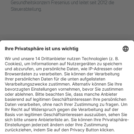
Gesundheitskonzern Fresenius und leitet seit 2012 die
Steuerabteilung.
Fachmedien Recht und Wirtschaft
Ein Fachbereich der
dfv Mediengruppe
Mainzer Landstr. 251
60326 Frankfurt am Main
E-Mail:
info@ruw.de