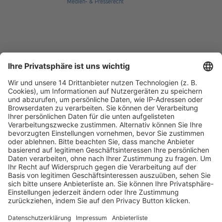
Medien- & Presserecht
Fachmedien Recht und Wirtschaft
Ein Fachbereich der
dfv Mediengruppe
Mainzer Landstr. 251
60326 Frankfurt am Main
E-Mail:
info@ruw.de
Web:
https://www.ruw.de