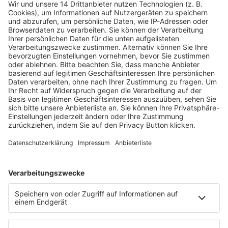
Fachmedien Recht und Wirtschaft
Ein Fachbereich der
dfv Mediengruppe
Mainzer Landstr. 251
60326 Frankfurt am Main
E-Mail:
info@ruw.de
Web:
https://www.ruw.de
AGB
Impressum
Datenschutzerklärung
Genderhinweis
Cookie-Einstellungen