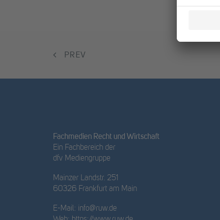
PREV
Fachmedien Recht und Wirtschaft
Ein Fachbereich der
dfv Mediengruppe
Mainzer Landstr. 251
60326 Frankfurt am Main
E-Mail:
info@ruw.de
Web:
https://www.ruw.de