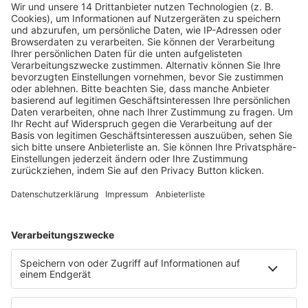
Fachmedien Recht und Wirtschaft
Ein Fachbereich der
dfv Mediengruppe
Mainzer Landstr. 251
60326 Frankfurt am Main
E-Mail:
info@ruw.de
Web:
https://www.ruw.de
AGB
Impressum
Datenschutzerklärung
Genderhinweis
Cookie-Einstellungen