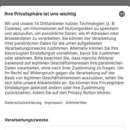
Fachmedien Recht und Wirtschaft
Ein Fachbereich der
dfv Mediengruppe
Mainzer Landstr. 251
60326 Frankfurt am Main
E-Mail:
info@ruw.de
Web:
https://www.ruw.de
AGB
Impressum