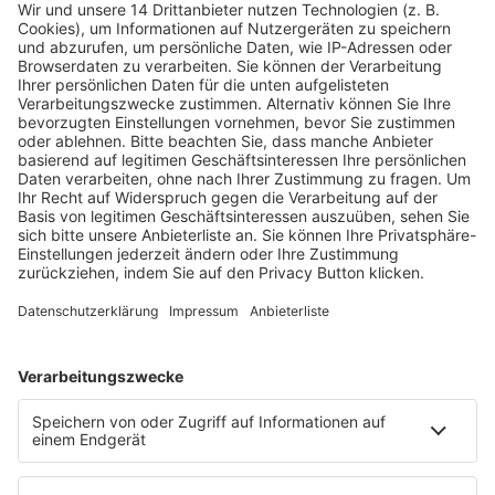
Fachmedien Recht und Wirtschaft
Ein Fachbereich der
dfv Mediengruppe
Mainzer Landstr. 251
60326 Frankfurt am Main
E-Mail:
info@ruw.de
Web:
https://www.ruw.de
AGB
Impressum
Datenschutzerklärung
Genderhinweis
Cookie-Einstellungen